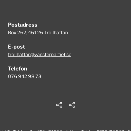
Postadress
Box 262, 461 26 Trollhättan
E-post
trollhattan@vansterpartiet.se
Telefon
076 942 98 73