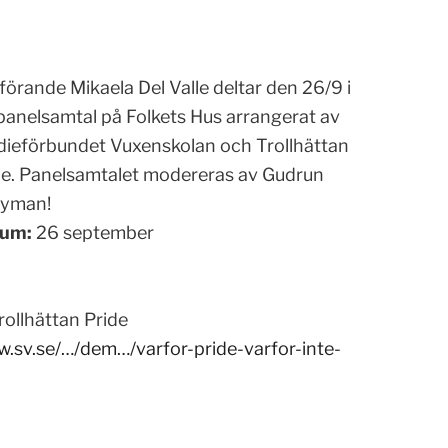
förande Mikaela Del Valle deltar den 26/9 i
 panelsamtal på Folkets Hus arrangerat av
dieförbundet Vuxenskolan och Trollhättan
de. Panelsamtalet modereras av Gudrun
yman!
um:
26 september
ollhättan Pride
w.sv.se/…/dem…/varfor-pride-varfor-inte-