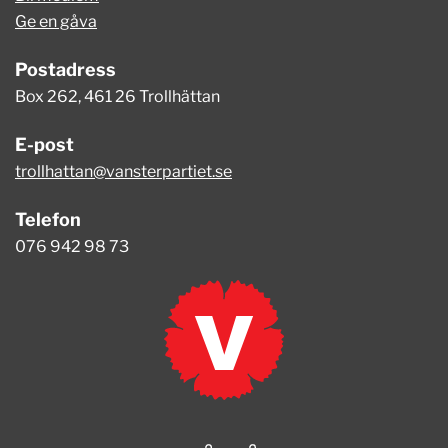
Ge en gåva
Postadress
Box 262, 461 26 Trollhättan
E-post
trollhattan@vansterpartiet.se
Telefon
076 942 98 73