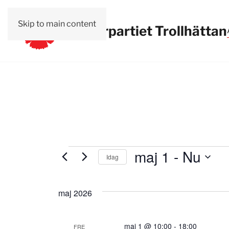
Skip to main content
Vänsterpartiet Trollhättan
Evenemang
maj 1
 - 
Nu
Idag
Välj
datum.
maj 2026
maj 1 @ 10:00
-
18:00
FRE