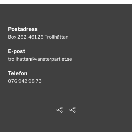
Postadress
Box 262, 461 26 Trollhättan
E-post
trollhattan@vansterpartiet.se
Telefon
076 942 98 73