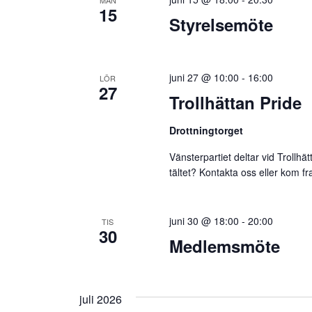
MÅN
15
Styrelsemöte
juni 27 @ 10:00
-
16:00
LÖR
27
Trollhättan Pride
Drottningtorget
Vänsterpartiet deltar vid Trollhä
tältet? Kontakta oss eller kom f
juni 30 @ 18:00
-
20:00
TIS
30
Medlemsmöte
juli 2026