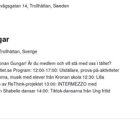
nvägsgatan 14, Trollhättan, Sweden
gar
ollhättan, Sverige
ronan Gungar! Är du medlem och vill stå med oss i tältet?
tiet.se
Program: 12:00-17:00: Utställare, prova-på-aktiviteter
tema, musik med elever från Kronan skola 12:30: Lilla
ion av ReThink-projektet 13:00: INTERMEZZO med
Shabelle dansar 14:00: Tiktok-dansarna från Ung fritid