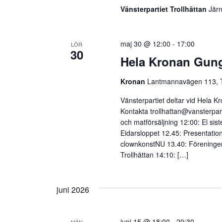
Vänsterpartiet Trollhättan
Jär
maj 30 @ 12:00
-
17:00
LÖR
30
Hela Kronan Gun
Kronan
Lantmannavägen 113, Tr
Vänsterpartiet deltar vid Hela K
Kontakta
trollhattan@vansterpar
och matförsäljning 12:00: El sis
Eidarsloppet 12.45: Presentat
clownkonstNU 13.40: Föreningen 
Trollhättan 14:10: […]
juni 2026
juni 15 @ 18:00
-
20:30