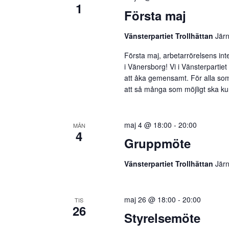
1
Första maj
Vänsterpartiet Trollhättan
Jär
Första maj, arbetarrörelsens inte
i Vänersborg! Vi i Vänsterpartiet
att åka gemensamt. För alla som v
att så många som möjligt ska kun
maj 4 @ 18:00
-
20:00
MÅN
4
Gruppmöte
Vänsterpartiet Trollhättan
Jär
maj 26 @ 18:00
-
20:00
TIS
26
Styrelsemöte