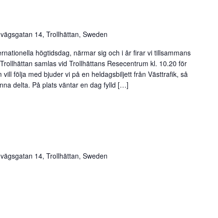
nvägsgatan 14, Trollhättan, Sweden
rnationella högtidsdag, närmar sig och i år firar vi tillsammans
 Trollhättan samlas vid Trollhättans Resecentrum kl. 10.20 för
ill följa med bjuder vi på en heldagsbiljett från Västtrafik, så
na delta. På plats väntar en dag fylld […]
nvägsgatan 14, Trollhättan, Sweden